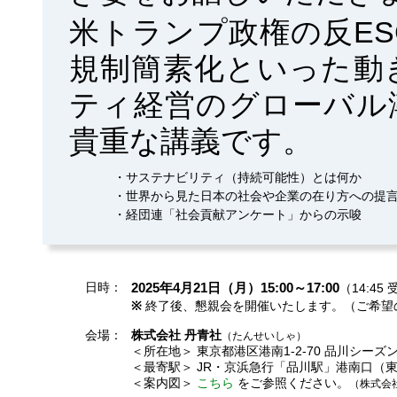
米トランプ政権の反E
規制簡素化といった動
ティ経営のグローバル
貴重な講義です。
・サステナビリティ（持続可能性）とは何か
・世界から見た日本の社会や企業の在り方への提
・経団連「社会貢献アンケート」からの示唆
日時：
2025年4月21日（月）15:00～17:00
（14:45
※
終了後、懇親会を開催いたします。（ご希望
会場：
株式会社 丹青社
（たんせいしゃ）
＜所在地＞ 東京都港区港南1-2-70 品川シーズ
＜最寄駅＞ JR・京浜急行「品川駅」港南口（東
＜案内図＞
こちら
をご参照ください。
（株式会