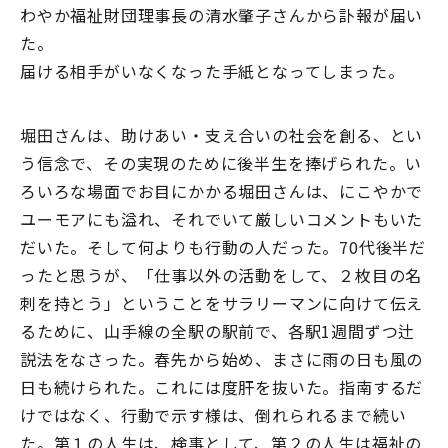
わやか福祉財団理事長の清水肇子さんから訃報が届い
た。
届ける相手がいなくなった手紙となってしまった。
堀田さんは、助けあい・支え合いの社会を創る、とい
う信念で、その実現のために後半生を捧げられた。い
ろいろな場面でお目にかかる堀田さんは、にこやかで
ユーモアにも溢れ、それでいて厳しいコメントもいた
だいた。そして何よりも行動の人だった。70代後半だ
ったと思うが、「仕事以外の活動をして、２枚目の名
刺を持とう」ということをサラリーマンに向けて伝え
るために、山手線の全駅の駅前で、各駅1週間ずつ辻
説法をなさった。春先から始め、まさに雨の日も風の
日も続けられた。これには度肝を抜いた。指南するだ
けではなく、行動で示す様は、倒れられるまで続い
た。第１の人生は、検事として、第２の人生は福祉の