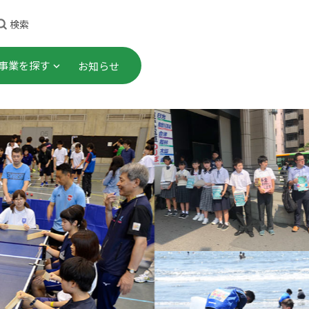
検索
事業を探す
お知らせ
理事長ごあいさつ
顕彰事業
・研修
これまでのあゆみ
社会連携プロジェクト
プロジェクト
事業計画・財務諸表 等
助成事業
告書）
究
会員一覧
ご寄付
職員募集