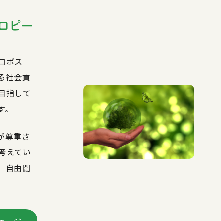
ロポス
る社会貢
目指して
す。
が尊重さ
考えてい
、自由闊
セージ