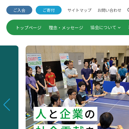
サイトマップ
お問い合わせ
ご入会
ご寄付
協会について
トップページ
理念・メッセージ
団体概要・役員一覧
出版事業
事業概要
セミナー
定款・諸規程
企業連携
Annual Report（年次報
調査・研
ご入会
公表