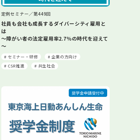
定例セミナー／第449回
社員も会社も成長するダイバーシティ雇用と
は
～障がい者の法定雇用率2.7％の時代を迎えて
～
# セミナー・研修
# 企業の方向け
# CSR推進
# 共生社会
奨学金申請受付中