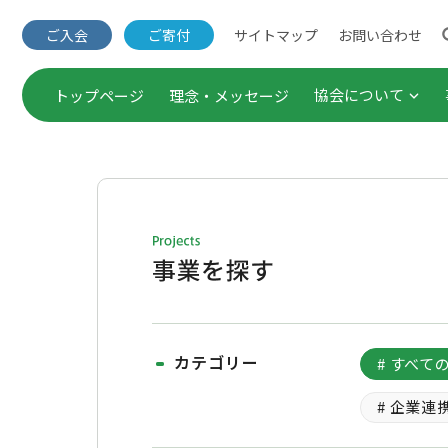
サイトマップ
お問い合わせ
ご入会
ご寄付
協会について
トップページ
理念・メッセージ
団体概要・役員一覧
出版事業
事業概要
セミナー
定款・諸規程
企業連携
Annual Report（年次報
調査・研
カテゴリー
# すべて
ご入会
# 企業
公表