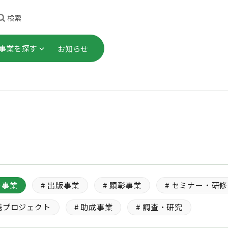
検索
事業を探す
お知らせ
理事長ごあいさつ
顕彰事業
・研修
これまでのあゆみ
社会連携プロジェクト
プロジェクト
事業計画・財務諸表 等
助成事業
告書）
究
会員一覧
の事業
# 出版事業
# 顕彰事業
# セミナー・研修
ご寄付
連携プロジェクト
# 助成事業
# 調査・研究
職員募集