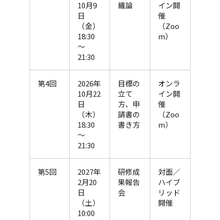
10月9
織論
イン開
日
催
（金）
（Zoo
18:30
m）
～
21:30
第4回
2026年
目標の
オンラ
10月22
立て
イン開
日
方、申
催
（木）
請書の
（Zoo
18:30
書き方
m）
～
21:30
第5回
2027年
研修成
対面／
2月20
果報告
ハイブ
日
会
リッド
（土）
開催
10:00