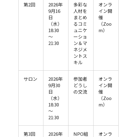
第2回
2026年
多彩な
オンラ
9月16
人材を
イン開
日
まとめ
催
（水）
るコミ
（Zoo
18:30
ュニケ
m）
～
ーショ
21:30
ン＆マ
ネジメ
ントス
キル
サロン
2026年
参加者
オンラ
9月30
どうし
イン開
日
の交流
催
（水）
（Zoo
18:30
m）
～
21:30
第3回
2026年
NPO組
オンラ