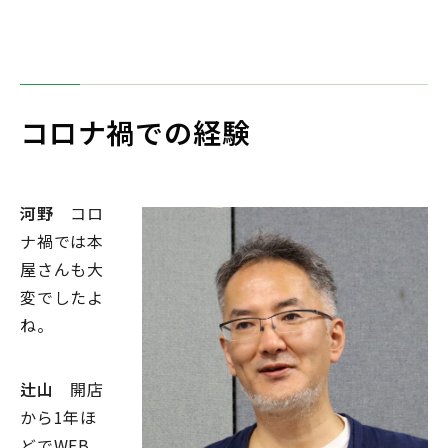
コロナ禍での経験
河野
コロ
ナ禍では本
屋さんも大
変でしたよ
ね。
辻山
開店
から1年ほ
どでWEB