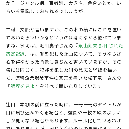
か？ ジャンル別、著者別、大きさ、色合いとか、い
ろいろ意識しておられるでしょうが。
二村
文脈と言いますか、この本の横にはこれを置い
ておいたらいいかなというのは考えながら並べていま
すね。例えば、堀川惠子さんの『
永山則夫 封印された
鑑定記録
』は、罪を犯した永山について、そうならざ
るを得なかった背景もきちんと書いていますが、その
横には同じく、犯罪を犯した側の意志と経緯を描い
て、連続企業爆破事件の真実を書いた松下竜一さんの
『
狼煙を見よ
』を並べて置いたりしています。
辻山
本棚の前に立った時に、一冊一冊のタイトルが
目に飛び込んでくる場合と、壁画や一枚の絵のように
しか見えない場合があります。ルール化しているわけ
ではありませんが、同じ色合いのものを並べると、シ