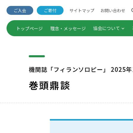
サイトマップ
お問い合わせ
ご入会
ご寄付
協会について
トップページ
理念・メッセージ
団体概要・役員一覧
出版事業
事業概要
セミナー
機関誌「フィランソロピー」 2025年
定款・諸規程
企業連携
巻頭鼎談
Annual Report（年次報
調査・研
ご入会
公表