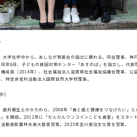
）
れ。大学在学中から、あしなが育英会の設立に関わる。同会理事、神
職。同年6月、子どもの貧困対策センター「あすのば」を設立し、代
構成員（2014年）、社会福祉法人滋賀県社会福祉協議会理事、公
事、特定非営利活動法人国際自然大学校理事。
中）
れ。歯科衛生士のかたわら、2008年「食と歯と健康をつなげたい」
」を開店。2012年に「だんだんワンコインこども食堂」をスター
食育活動表彰農林水産大臣賞受賞。2023年吉川英治文化賞を受賞。