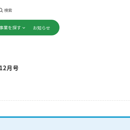
検索
事業を探す
お知らせ
理事長ごあいさつ
顕彰事業
・研修
これまでのあゆみ
社会連携プロジェクト
12月号
プロジェクト
事業計画・財務諸表 等
助成事業
告書）
究
会員一覧
ご寄付
職員募集