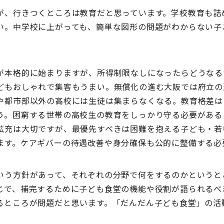
、行きつくところは教育だと思っています。学校教育も詰
い。中学校に上がっても、簡単な図形の問題がわからない子
本格的に始まりますが、所得制限なしになったらどうなる
どもおしゃれで集客もうまい。無償化の進む大阪では府立の
や都市部以外の高校には生徒は集まらなくなる。教育格差は
う。困窮する世帯の高校生の教育をしっかり守る必要がある
拡充は大切ですが、最優先すべきは困難を抱える子ども・若
ます。ケアギバーの待遇改善や身分確保も公的に整備する必
いう方針があって、それぞれの分野で何をするのかというと
じで、補完するために子ども食堂の機能や役割が語られるべ
るところが問題だと思います。「だんだん子ども食堂」の活