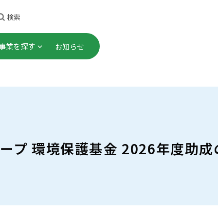
検索
事業を探す
お知らせ
理事長ごあいさつ
顕彰事業
・研修
これまでのあゆみ
社会連携プロジェクト
プロジェクト
事業計画・財務諸表 等
助成事業
 グループ 環境保護基金 2026年度
告書）
究
会員一覧
ご寄付
職員募集