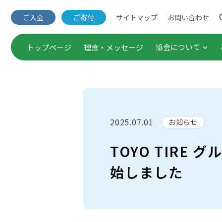
サイトマップ
お問い合わせ
ご入会
ご寄付
協会について
トップページ
理念・メッセージ
団体概要・役員一覧
出版事業
事業概要
セミナー
2025.07.01
お知らせ
定款・諸規程
企業連携
TOYO TIRE
Annual Report（年次報
調査・研
始しました
ご入会
公表