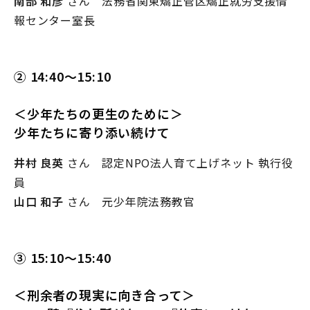
南部 和彦
さん 法務省関東矯正管区矯正就労支援情
報センター室長
② 14:40～15:10
＜少年たちの更生のために＞
少年たちに寄り添い続けて
井村 良英
さん 認定NPO法人育て上げネット 執行役
員
山口 和子
さん 元少年院法務教官
③ 15:10～15:40
＜刑余者の現実に向き合って＞