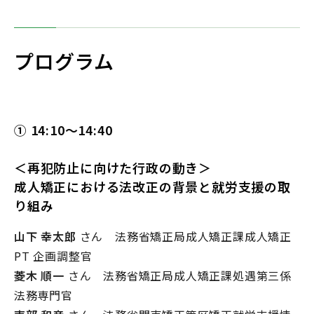
プログラム
① 14:10～14:40
＜再犯防止に向けた行政の動き＞
成人矯正における法改正の背景と就労支援の取
り組み
山下 幸太郎
さん 法務省矯正局成人矯正課成人矯正
PT 企画調整官
菱木 順一
さん 法務省矯正局成人矯正課処遇第三係
法務専門官