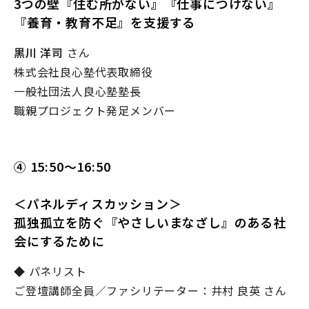
3つの壁『住む所がない』『仕事につけない』
『養育・教育不足』を支援する
黒川 洋司
さん
株式会社良心塾代表取締役
一般社団法人良心塾塾長
職親プロジェクト発足メンバー
④ 15:50～16:50
＜パネルディスカッション＞
孤独孤立を防ぐ『やさしいまなざし』のある社
会にするために
◆ パネリスト
ご登壇講師全員／ファシリテーター：井村 良英 さん