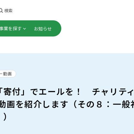
検索
事業を探す
お知らせ
理事長ごあいさつ
顕彰事業
・研修
これまでのあゆみ
社会連携プロジェクト
ー動画
プロジェクト
事業計画・財務諸表 等
助成事業
「寄付」でエールを！ チャリテ
告書）
究
会員一覧
の動画を紹介します（その８：一
ご寄付
！）
職員募集