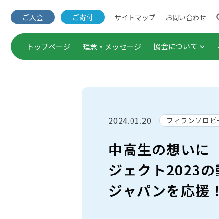
サイトマップ
お問い合わせ
ご入会
ご寄付
協会について
トップページ
理念・メッセージ
団体概要・役員一覧
出版事業
事業概要
セミナー
2024.01.20
フィランソロピ
定款・諸規程
企業連携
中高生の想いに
Annual Report（年次報
調査・研
ジェクト2023
ご入会
ジャパンを応援
公表