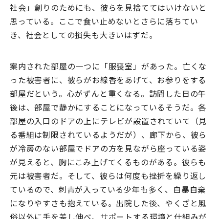
社会」創りのためにも、彼らを見捨ててはいけないと
思っている。ここで食い止めないとさらに落ちてい
き、社会としての損失も大きいはずだ。
案内された部屋の一つに「服喪室」があった。亡くな
った被害者に、彼らがお線香をあげて、お参りをする
部屋だという。心がずんと重くなる。訪問した日の午
後は、部屋で静かにすることになっているそうだ。各
部屋の入口のドアの上にテレビが設置されていて（見
る番組は制限されているようだが）、廊下から、彼ら
が冷房のない部屋でドアの方を見ながら座っている姿
が見えると、胸にこみ上げてくるものがある。彼らも
元は被害者だ。そして、彼らは何度も挫折を繰り返し
ているので、刺青が入っている少年も多く、自暴自棄
になりやすさも抱えている。出院した後、やくざと風
俗以外に手を差し伸べ、サポートする環境と仕組みが