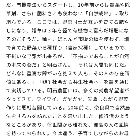
だ。有機農法からスタートし、10年前からは農薬や除
草剤、さらに肥料さえも使わない「自然栽培」に取り
組んでいる。ここでは、野菜同士が互いを育てる肥や
しになり、雑草は３年を経て有機物に富んだ堆肥にな
るのだそうだ。種も、ほとんど市販の種を使わず、畑
で育てた野菜から種採り（自家採種）しているので、
不揃いな野菜が出来るが、「不揃いであることが自然
の本来の姿だ」と明石さん。「それは人間も同じだ。
どんなに重篤な障がいを抱えた人も、その人の存在価
値はある。」「競争社会から共生社会へ」を農を通じ
て実践している。明石農園には、多くの就農希望者が
やってきて、ワイワイ、ガヤガヤ、失敗しながら野菜
作りに悪戦苦闘している。20年前に、奈良県で自然農
法をする方を訪れたことを思い出した。修行僧のよう
なところがあり、俗世間から離れた、孤高の人の風情
を持っておられた。今は違う、子育てしながらのお母