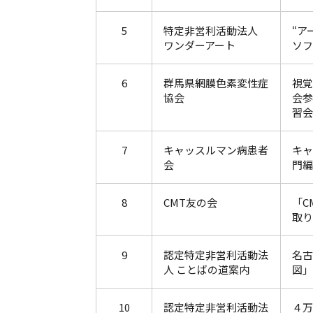
5
特定非営利活動法人
“ア
ワンダーアート
ソフ
6
群馬県網膜色素変性症
視覚
協会
会参
習会
7
キャッスルマン病患者
キャ
会
門編
8
CMT友の会
「C
取り
9
認定特定非営利活動法
名古
人 ことばの道案内
図」
10
認定特定非営利活動法
４万