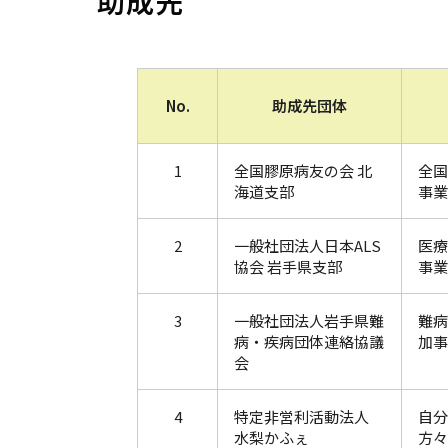
助成先
ボランティア募集
No.
助成先団体
1
全国膠原病友の会 北
全国
海道支部
事業
2
一般社団法人日本ALS
医療
協会 岩手県支部
事業
3
一般社団法人岩手県難
難病
病・疾病団体連絡協議
加事
会
4
特定非営利活動法人
自分
水梨かふぇ
方々