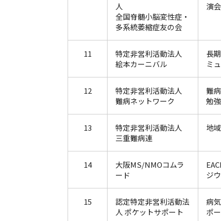
人
演会
全国脊髄小脳変性症・
多系統萎縮症友の会
11
特定非営利活動法人
長期
絵本カーニバル
ミュ
12
特定非営利活動法人
難病
難病ネットワーク
勉強
13
特定非営利活動法人
地域
三重難病連
14
大阪MS/NMOコムラ
EA
ード
ジウ
15
認定特定非営利活動法
病気
人 ポケットサポート
ポー