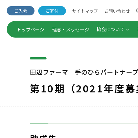
サイトマップ
お問い合わせ
ご入会
ご寄付
協会について
トップページ
理念・メッセージ
団体概要・役員一覧
出版事業
事業概要
セミナー
田辺ファーマ 手のひらパートナー
定款・諸規程
企業連携
第10期（2021年度
Annual Report（年次報
調査・研
ご入会
公表