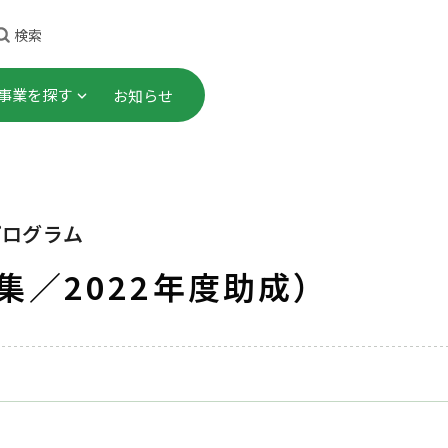
検索
事業を探す
お知らせ
理事長ごあいさつ
顕彰事業
・研修
これまでのあゆみ
社会連携プロジェクト
プログラム
プロジェクト
事業計画・財務諸表 等
助成事業
募集／2022年度助成）
告書）
究
会員一覧
ご寄付
職員募集