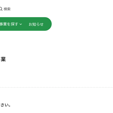
検索
事業を探す
お知らせ
理事長ごあいさつ
顕彰事業
・研修
これまでのあゆみ
社会連携プロジェクト
事業
プロジェクト
事業計画・財務諸表 等
助成事業
告書）
究
会員一覧
ご寄付
ださい。
職員募集