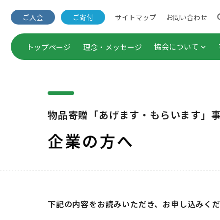
サイトマップ
お問い合わせ
ご入会
ご寄付
協会について
トップページ
理念・メッセージ
団体概要・役員一覧
出版事業
事業概要
セミナー
物品寄贈「あげます・もらいます」
定款・諸規程
企業連携
企業の方へ
Annual Report（年次報
調査・研
ご入会
下記の内容をお読みいただき、お申し込みく
公表