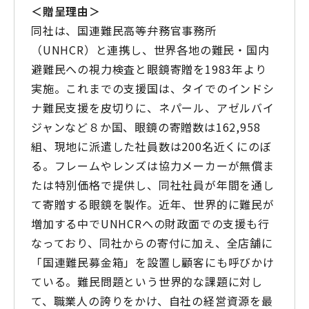
＜贈呈理由＞
同社は、国連難民高等弁務官事務所
（UNHCR）と連携し、世界各地の難民・国内
避難民への視力検査と眼鏡寄贈を1983年より
実施。これまでの支援国は、タイでのインドシ
ナ難民支援を皮切りに、ネパール、アゼルバイ
ジャンなど８か国、眼鏡の寄贈数は162,958
組、現地に派遣した社員数は200名近くにのぼ
る。フレームやレンズは協力メーカーが無償ま
たは特別価格で提供し、同社社員が年間を通し
て寄贈する眼鏡を製作。近年、世界的に難民が
増加する中でUNHCRへの財政面での支援も行
なっており、同社からの寄付に加え、全店舗に
「国連難民募金箱」を設置し顧客にも呼びかけ
ている。難民問題という世界的な課題に対し
て、職業人の誇りをかけ、自社の経営資源を最