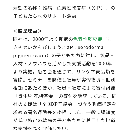
活動の名称：難病「色素性乾皮症（ＸＰ）」の
子どもたちへのサポート活動
＜贈呈理由＞
同社は、2000年より難病の
色素性乾皮症
（し
きそせいかんぴしょう／
XP
：xeroderma
pigmentosum）の子どもたちに対し、製品・
人材・ノウハウを活かした支援活動を2000年
より実施。患者会を通じて、サンケア商品類を
寄贈。セミナーを開催し社員が実習指導・個別
相談にあたるほか、社員・社友による寄付組織
「資生堂 花椿基金」の寄付を継続している。同
社の支援は「全国XP連絡会」設立や難病指定を
求める署名運動等を後押しした。一般に認知度
が低い特定の難病の子どもたちに着目した地道
な支援を高く評価したい。