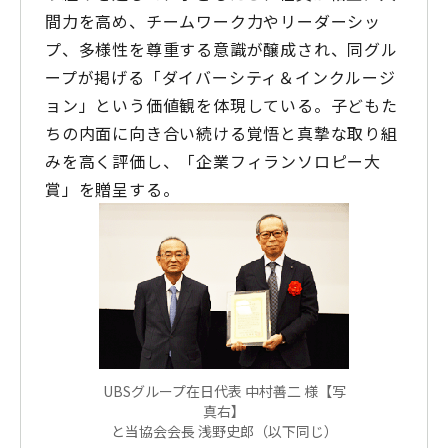
間力を高め、チームワーク力やリーダーシッ
プ、多様性を尊重する意識が醸成され、同グル
ープが掲げる「ダイバーシティ＆インクルージ
ョン」という価値観を体現している。子どもた
ちの内面に向き合い続ける覚悟と真摯な取り組
みを高く評価し、「企業フィランソロピー大
賞」を贈呈する。
UBSグループ在日代表 中村善二 様【写
真右】
と当協会会長 浅野史郎（以下同じ）