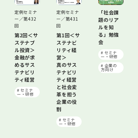
「社会課
定例セミナ
定例セミナ
ー／第432
ー／第431
題のリア
回
回
ルを知
る」勉強
第2回＜サ
第1回＜サ
会
ステナブ
ステナビ
ル投資＞
リティ経
# セミナ
金融が求
営＞
ー・研修
めるサス
真のサス
# 企業の
方向け
テナビリ
テナビリ
ティ経営
ティ経営
と社会変
# セミナ
革を担う
ー・研修
企業の役
割
# セミナ
ー・研修