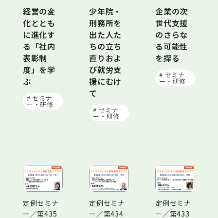
経営の変
少年院・
企業の次
化ととも
刑務所を
世代支援
に進化す
出た人た
のさらな
る「社内
ちの立ち
る可能性
表彰制
直りおよ
を探る
度」を学
び就労支
# セミナ
ぶ
援にむけ
ー・研修
て
# セミナ
ー・研修
# セミナ
ー・研修
定例セミナ
定例セミナ
定例セミナ
ー／第435
ー／第434
ー／第433