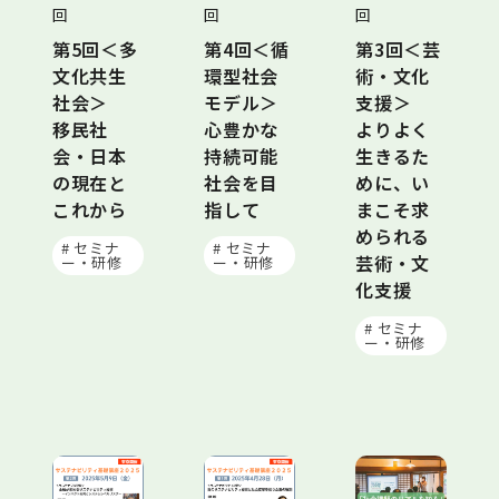
回
回
回
第5回＜多
第4回＜循
第3回＜芸
文化共生
環型社会
術・文化
社会＞
モデル＞
支援＞
移民社
心豊かな
よりよく
会・日本
持続可能
生きるた
の現在と
社会を目
めに、い
これから
指して
まこそ求
められる
# セミナ
# セミナ
芸術・文
ー・研修
ー・研修
化支援
# セミナ
ー・研修