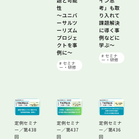
題と可能
イン思
性
考」も取
～ユニバ
り入れて
ーサルツ
課題解決
ーリズム
に導く事
プロジェ
例などに
クトを事
学ぶ～
例に～
# セミナ
ー・研修
# セミナ
ー・研修
定例セミナ
定例セミナ
定例セミナ
ー／第438
ー／第437
ー／第436
回
回
回